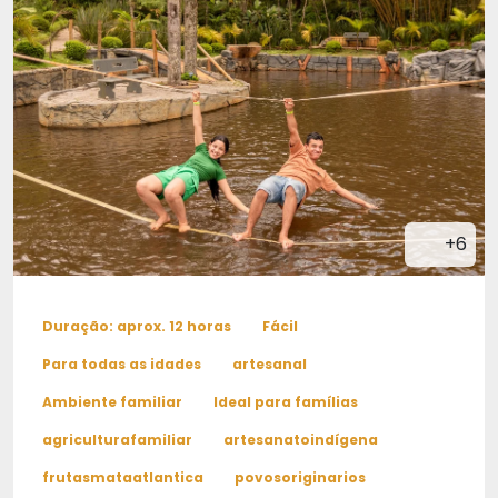
+6
Duração: aprox. 12 horas
Fácil
Para todas as idades
artesanal
Ambiente familiar
Ideal para famílias
agriculturafamiliar
artesanatoindígena
frutasmataatlantica
povosoriginarios