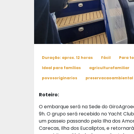
Duração: aprox. 12 horas
Fácil
Para t
Ideal para famílias
agriculturafamiliar
povosoriginarios
preservacaoambiental
Roteiro:
O embarque será na Sede do GiroAgroec
9h. O grupo será recebido no Yacht Club
um passeio passando pela Ilha dos Amore
Carecas, Ilha dos Eucaliptos, e retorna