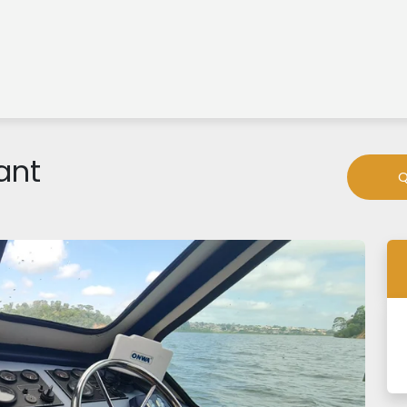
ant
Q