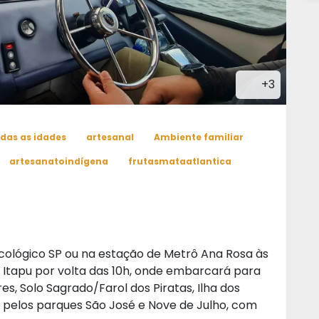
+3
odas as idades
artesanal
Ambiente familiar
artesanatoindígena
frutasmataatlantica
ológico SP ou na estação de Metrô Ana Rosa às
 Itapu por volta das 10h, onde embarcará para
s, Solo Sagrado/Farol dos Piratas, Ilha dos
rá pelos parques São José e Nove de Julho, com